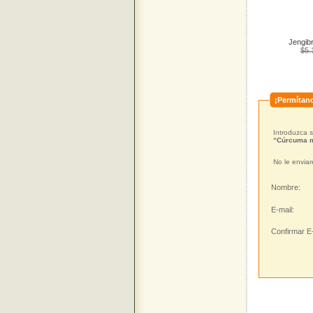
Jengib
$5
¡Permítano
Introduzca s
“Cúrcuma m
No le enviar
Nombre:
E-mail:
Confirmar E-