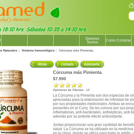
Quienes
l
Como Comprar
Somos
os Naturales
::
Sistema Inmunológico
:: Cúrcuma más Pimienta.
Cúrcuma más Pimienta.
$7.990
Opiniones de Clientes : 12
La Cúrcuma y la Pimienta son dos especias de or
apreciadas para la elaboración de infinidad de pl
por sus propiedades medicinales. Ambas se encu
presentes en el Curry. Se les conoce por sus prop
inflamatorias, anti-bacteriales, antisépticas, anti-
además por su potente efecto antioxidante.
Juntas proporcionan una gran cantidad de benefic
salud. La Cúrcuma se ha utilizado en la medicina
en la china, donde se utiliza para tratar la artritis, 