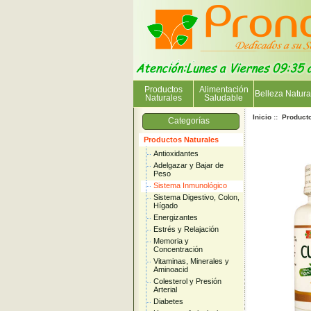
Productos
Alimentación
Belleza Natura
Naturales
Saludable
Inicio
::
Product
Categorías
Productos Naturales
Antioxidantes
Adelgazar y Bajar de
Peso
Sistema Inmunológico
Sistema Digestivo, Colon,
Hígado
Energizantes
Estrés y Relajación
Memoria y
Concentración
Vitaminas, Minerales y
Aminoacid
Colesterol y Presión
Arterial
Diabetes