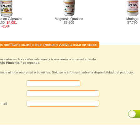
re en Cápsulas
Magnesio Quelado
Moringa
.100
$4.081
$5.600
$7.790
-20%
s notificarle cuando este producto vuelva a estar en stock!
us datos en las casillas inferiores y le enviaremos un email cuando
ás Pimienta.”
se reponga.
emos ningún otro email o boletines. Sólo se le informará sobre la disponibilidad del producto.
mail: