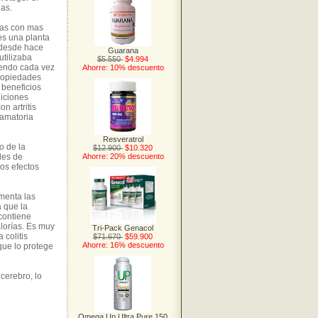
das.
tas con mas
es una planta
 desde hace
Guarana
utilizaba
$5.550
$4.994
iendo cada vez
Ahorre: 10% descuento
propiedades
 beneficios
diciones
n artritis
famatoria
Resveratrol
o de la
$12.900
$10.320
les de
Ahorre: 20% descuento
los efectos
umenta las
 que la
contiene
lorías. Es muy
Tri-Pack Genacol
 colitis
$71.670
$59.900
Ahorre: 16% descuento
que lo protege
cerebro, lo
Omega Up Ultra Pure 150