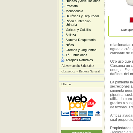
Huesos y Articulaciones
Próstata
Menopausia
Diuréticos y Depurador
Riñon e Infección
Urinaria
Varices y Celulitis
Notifíq
Belleza
Sistema Respiratorio
relacionadas c
Niños
aguda o cróni
Cremas y Ungüentos
causante de e
Té - Infusiones
Terapias Naturales
Otro uso que 
Cúrcuma un c
Alimentación Saludable
energía. Esto 
Cosmetica y Belleza Natural
dañinos del m
La pimienta n
Ofertas
secreciones á
pimienta negr
piperina, sus
utilizada para
gracias a sus 
de toxinas. Tr
Ambas ayudan 
cual proporci
Propiedades:
- Mejorar la f