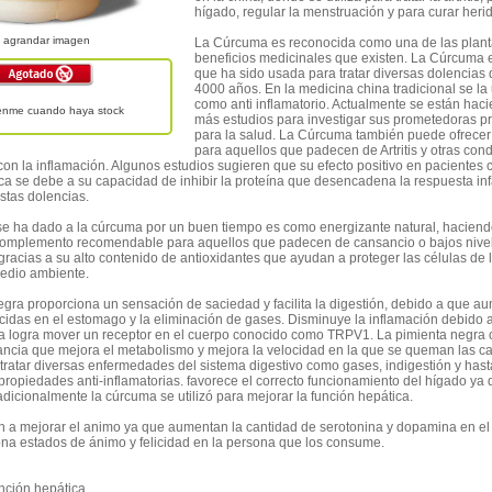
hígado, regular la menstruación y para curar heri
agrandar imagen
La Cúrcuma es reconocida como una de las plan
beneficios medicinales que existen. La Cúrcuma 
que ha sido usada para tratar diversas dolencias
4000 años. En la medicina china tradicional se la 
como anti inflamatorio. Actualmente se están hac
uenme cuando haya stock
más estudios para investigar sus prometedoras 
para la salud. La Cúrcuma también puede ofrecer
para aquellos que padecen de Artritis y otras con
on la inflamación. Algunos estudios sugieren que su efecto positivo en pacientes co
ca se debe a su capacidad de inhibir la proteína que desencadena la respuesta in
stas dolencias.
se ha dado a la cúrcuma por un buen tiempo es como energizante natural, haciend
omplemento recomendable para aquellos que padecen de cansancio o bajos nive
gracias a su alto contenido de antioxidantes que ayudan a proteger las células de 
edio ambiente.
egra proporciona un sensación de saciedad y facilita la digestión, debido a que a
cidas en el estomago y la eliminación de gases. Disminuye la inflamación debido a
a logra mover un receptor en el cuerpo conocido como TRPV1. La pimienta negra 
tancia que mejora el metabolismo y mejora la velocidad en la que se queman las ca
 tratar diversas enfermedades del sistema digestivo como gases, indigestión y hasta
propiedades anti-inflamatorias. favorece el correcto funcionamiento del hígado ya 
adicionalmente la cúrcuma se utilizó para mejorar la función hepática.
a mejorar el animo ya que aumentan la cantidad de serotonina y dopamina en el 
ona estados de ánimo y felicidad en la persona que los consume.
unción hepática.