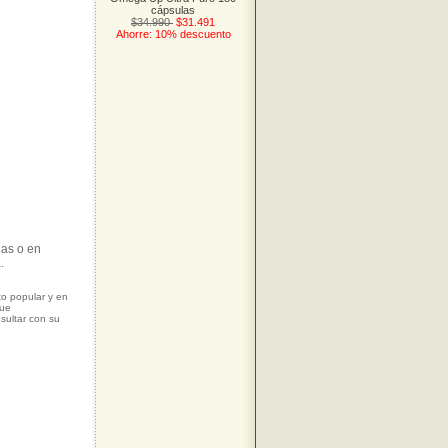
cápsulas
$34.990
$31.491
Ahorre: 10% descuento
as o en
.
to popular y en
que
sultar con su