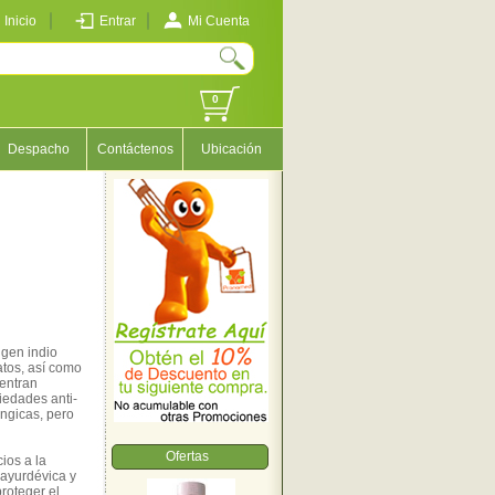
Inicio
Entrar
Mi Cuenta
0
Despacho
Contáctenos
Ubicación
igen indio
atos, así como
entran
iedades anti-
fúngicas, pero
Ofertas
ios a la
 ayurdévica y
proteger el