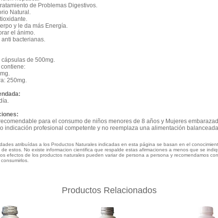
 tratamiento de Problemas Digestivos.
orio Natural.
tioxidante.
uerpo y le da más Energía.
orar el ánimo.
anti bacterianas.
0 cápsulas de 500mg.
contiene:
0mg.
ra: 250mg.
endada:
día.
ciones:
 recomendable para el consumo de niños menores de 8 años y Mujeres embarazad
lvo indicación profesional competente y no reemplaza una alimentación balanceada
edades atribuídas a los Productos Naturales indicadas en esta página se basan en el conocimien
al de estos. No existe informacion cientifica que respalde estas afirmaciones a menos que se indi
Los efectos de los productos naturales pueden variar de persona a persona y recomendamos con
 consumirlos.
Productos Relacionados