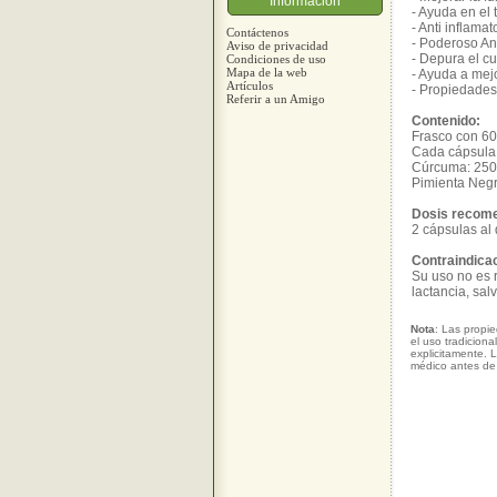
Información
- Ayuda en el
- Anti inflamat
Contáctenos
- Poderoso An
Aviso de privacidad
- Depura el c
Condiciones de uso
Mapa de la web
- Ayuda a mej
Artículos
- Propiedades 
Referir a un Amigo
Contenido:
Frasco con 6
Cada cápsula 
Cúrcuma: 25
Pimienta Neg
Dosis recom
2 cápsulas al 
Contraindica
Su uso no es
lactancia, sa
Nota
: Las propi
el uso tradicion
explicitamente. 
médico antes de