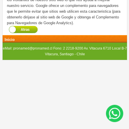
Comprar
nuestro servicio. Google ofrece un complemento para navegadores
que le permite evitar que sitios web utilicen esta caracteristica (para
Despacho
obtenerlo dirijase al sitio web de Google y obtenga el Complemento
para Navegadores de Google Analytics).
Contáctenos
Inicio
Ubicación
eMail: pronamed@pronamed.cl Fono: 2 2218-9200 Av. Vitacura 6710 Local B-7
Condiciones
Vitacura, Santiago - Chile
de
uso
Aviso
de
privacidad