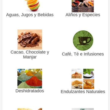
Comprar
Aguas, Jugos y Bebidas
Aliños y Especies
Despacho
Contáctenos
Ubicación
Condiciones
de
Cacao, Chocolate y
Café, Té e Infusiones
uso
Manjar
Aviso
de
privacidad
Deshidratados
Endulzantes Naturales