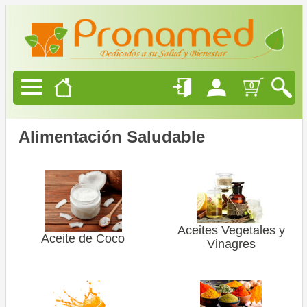
Productos
Naturales
Alimentación
0
Saludable
Belleza
Alimentación Saludable
Natural
Ofertas
Aceites Vegetales y
Blog
Aceite de Coco
Vinagres
Quienes
Somos
Como