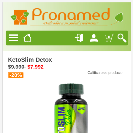
Productos
Naturales
Alimentación
0
Saludable
Belleza
Natural
KetoSlim Detox
$9.990
$7.992
Califica este producto
-20%
Ofertas
Blog
Quienes
Somos
Como