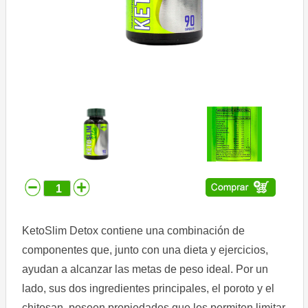
Comprar
Despacho
Contáctenos
Ubicación
Condiciones
de
uso
Aviso
de
privacidad
KetoSlim Detox contiene una combinación de
componentes que, junto con una dieta y ejercicios,
ayudan a alcanzar las metas de peso ideal. Por un
lado, sus dos ingredientes principales, el poroto y el
chitosan, poseen propiedades que les permiten limitar