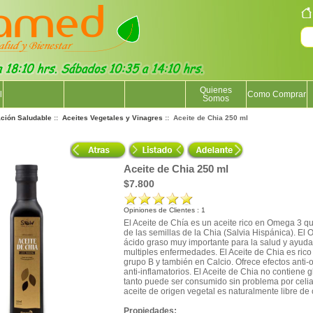
Quienes
l
Como Comprar
Somos
ación Saludable
::
Aceites Vegetales y Vinagres
:: Aceite de Chia 250 ml
Aceite de Chia 250 ml
$7.800
Opiniones de Clientes : 1
El Aceite de Chía es un aceite rico en Omega 3 q
de las semillas de la Chia (Salvia Hispánica). El
ácido graso muy importante para la salud y ayuda
multiples enfermedades. El Aceite de Chia es rico
grupo B y también en Calcio. Ofrece efectos anti-
anti-inflamatorios. El Aceite de Chia no contiene g
tanto puede ser consumido sin problema por celia
aceite de origen vegetal es naturalmente libre de 
Propiedades: