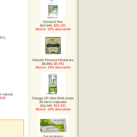
Genacol Xtra
$27.990
$25.191
Ahorre: 10% descuento
río,
Infusión Pectoral Herbal tea
$6.990
$5.942
Ahorre: 15% descuento
% natural
.626
Omega UP Ultra DHA Junior
30 micro-capsulas
$11.490
$10.341
Ahorre: 10% descuento
Gel de Arnica