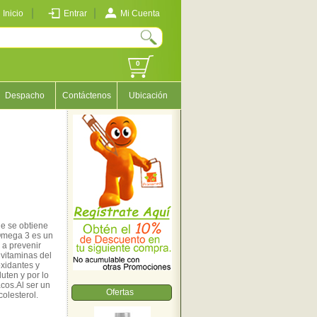
Inicio
Entrar
Mi Cuenta
0
Despacho
Contáctenos
Ubicación
ue se obtiene
 Omega 3 es un
 a prevenir
 vitaminas del
oxidantes y
luten y por lo
cos.Al ser un
Ofertas
colesterol.