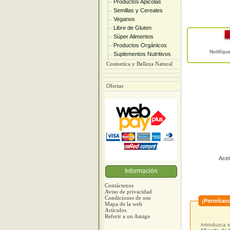
Productos Apicolas
Semillas y Cereales
Veganos
Libre de Gluten
Súper Alimentos
Productos Orgánicos
Notifíq
Suplementos Nutritivos
Cosmetica y Belleza Natural
Ofertas
Acei
Información
Contáctenos
Aviso de privacidad
Condiciones de uso
¡Permítano
Mapa de la web
Artículos
Referir a un Amigo
Introduzca s