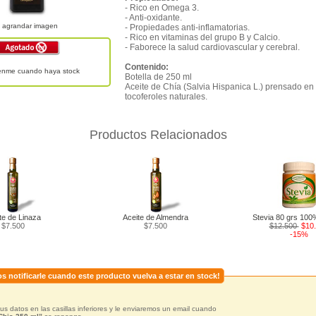
- Rico en Omega 3.
- Anti-oxidante.
agrandar imagen
- Propiedades anti-inflamatorias.
- Rico en vitaminas del grupo B y Calcio.
- Faborece la salud cardiovascular y cerebral.
Contenido:
uenme cuando haya stock
Botella de 250 ml
Aceite de Chía (Salvia Hispanica L.) prensado en f
tocoferoles naturales.
Productos Relacionados
te de Linaza
Aceite de Almendra
Stevia 80 grs 100
$7.500
$7.500
$12.500
$10
-15%
s notificarle cuando este producto vuelva a estar en stock!
us datos en las casillas inferiores y le enviaremos un email cuando