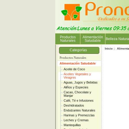
Productos
Alimentación
Belleza Natura
Naturales
Saludable
Inicio
::
Aliment
Categorías
Productos Naturales
Alimentación Saludable
Aceite de Coco
Aceites Vegetales y
Vinagres
Aguas, Jugos y Bebidas
Aliños y Especies
Cacao, Chocolate y
Manjar
Café, Té e Infusiones
Deshidratados
Endulzantes Naturales
Harinas y Premezclas
Leches y Cremas
Mantequillas