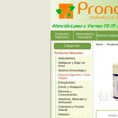
Productos
Alimentación
Belleza Natura
Naturales
Saludable
Inicio
::
Product
Categorías
Productos Naturales
Antioxidantes
Adelgazar y Bajar de
Peso
Sistema Inmunológico
Sistema Digestivo, Colon,
Hígado
Energizantes
Estrés y Relajación
Memoria y
Concentración
Vitaminas, Minerales y
Aminoacid
Colesterol y Presión
Arterial
Diabetes
Añadir 