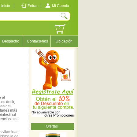
Inicio
Entrar
Mi Cuenta
0
Despacho
Contáctenos
Ubicación
o el
 es decir,
sas del
idades más
intestinal
encias sino
Ofertas
s vitaminas
í como la de