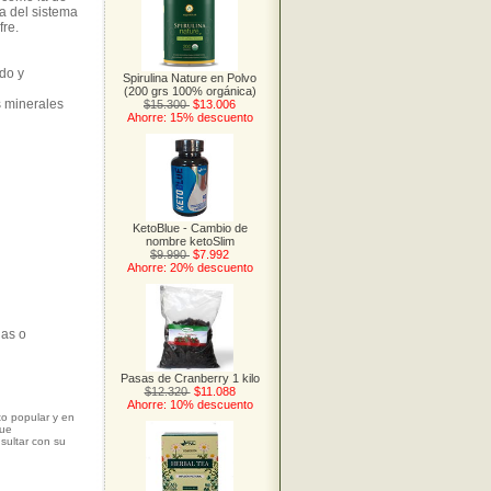
a del sistema
fre.
ndo y
Spirulina Nature en Polvo
(200 grs 100% orgánica)
s minerales
$15.300
$13.006
Ahorre: 15% descuento
KetoBlue - Cambio de
nombre ketoSlim
$9.990
$7.992
Ahorre: 20% descuento
das o
Pasas de Cranberry 1 kilo
$12.320
$11.088
Ahorre: 10% descuento
to popular y en
que
sultar con su