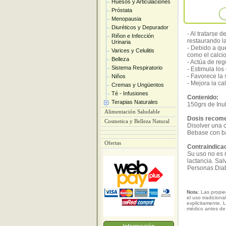
Huesos y Articulaciones
Próstata
Menopausia
Diuréticos y Depurador
- Al tratarse d
Riñon e Infección
restaurando la 
Urinaria
- Debido a qu
Varices y Celulitis
como el calcio
Belleza
- Actúa de regu
Sistema Respiratorio
- Estimula lo
- Favorece la 
Niños
- Mejora la ca
Cremas y Ungüentos
Té - Infusiones
Contenido:
Terapias Naturales
150grs de Inul
Alimentación Saludable
Dosis recom
Cosmetica y Belleza Natural
Disolver una c
Bebase con b
Ofertas
Contraindica
Su uso no es
lactancia. Sa
Personas Diab
Nota
: Las propi
el uso tradicion
explicitamente. 
médico antes de