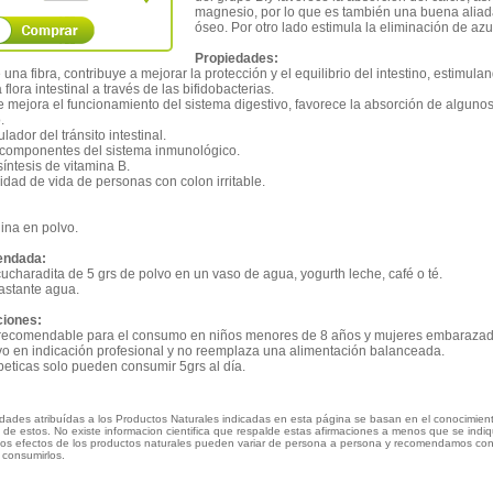
magnesio, por lo que es también una buena aliad
óseo. Por otro lado estimula la eliminación de azu
Propiedades:
e una fibra, contribuye a mejorar la protección y el equilibrio del intestino, estimula
flora intestinal a través de las bifidobacterias.
e mejora el funcionamiento del sistema digestivo, favorece la absorción de alguno
.
lador del tránsito intestinal.
s componentes del sistema inmunológico.
síntesis de vitamina B.
lidad de vida de personas con colon irritable.
ina en polvo.
endada:
ucharadita de 5 grs de polvo en un vaso de agua, yogurth leche, café o té.
astante agua.
ciones:
 recomendable para el consumo en niños menores de 8 años y mujeres embaraza
lvo en indicación profesional y no reemplaza una alimentación balanceada.
eticas solo pueden consumir 5grs al día.
edades atribuídas a los Productos Naturales indicadas en esta página se basan en el conocimien
al de estos. No existe informacion cientifica que respalde estas afirmaciones a menos que se indi
Los efectos de los productos naturales pueden variar de persona a persona y recomendamos con
 consumirlos.