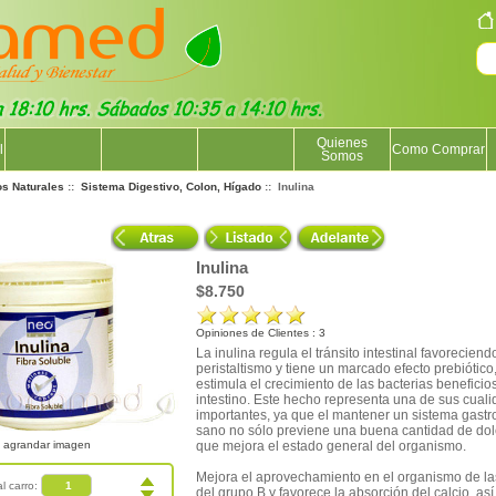
Quienes
l
Como Comprar
Somos
os Naturales
::
Sistema Digestivo, Colon, Hígado
:: Inulina
Inulina
$8.750
Opiniones de Clientes : 3
La inulina regula el tránsito intestinal favoreciend
peristaltismo y tiene un marcado efecto prebiótico,
estimula el crecimiento de las bacterias beneficio
intestino. Este hecho representa una de sus cual
importantes, ya que el mantener un sistema gastro
sano no sólo previene una buena cantidad de dol
agrandar imagen
que mejora el estado general del organismo.
Mejora el aprovechamiento en el organismo de la
al carro:
del grupo B.y favorece la absorción del calcio, as