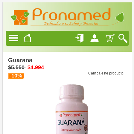
Productos
Naturales
Alimentación
0
Saludable
Belleza
Natural
Guarana
$5.550
$4.994
Califica este producto
-10%
Ofertas
Blog
Quienes
Somos
Como