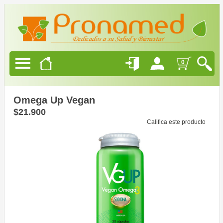
Productos
Naturales
Alimentación
0
Saludable
Belleza
Natural
Omega Up Vegan
$21.900
Califica este producto
Ofertas
Blog
Quienes
Somos
Como