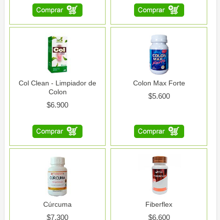
Comprar
Despacho
Contáctenos
Ubicación
Col Clean - Limpiador de
Colon Max Forte
Condiciones
Colon
$5.600
de
$6.900
uso
Aviso
de
privacidad
Cúrcuma
Fiberflex
$7.300
$6.600