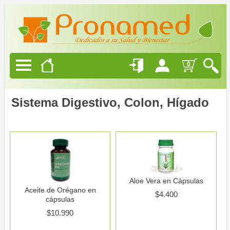
Productos
Naturales
Alimentación
0
Saludable
Belleza
Sistema Digestivo, Colon, Hígado
Natural
Ofertas
Blog
Aloe Vera en Cápsulas
Aceite de Orégano en
$4.400
Quienes
cápsulas
Somos
$10.990
Como