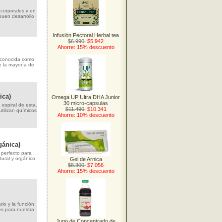
corporales y en
buen desarrollo
Infusión Pectoral Herbal tea
$6.990
$5.942
Ahorre: 15% descuento
 conocida como
e la mayoría de
ica)
Omega UP Ultra DHA Junior
30 micro-capsulas
 espiral de esta.
$11.490
$10.341
tilizan químicos
Ahorre: 10% descuento
gánica)
 perfecto para
tural y orgánico
Gel de Arnica
$8.300
$7.056
Ahorre: 15% descuento
rio y la función
es para nuestra
Jugo de Concentrado de