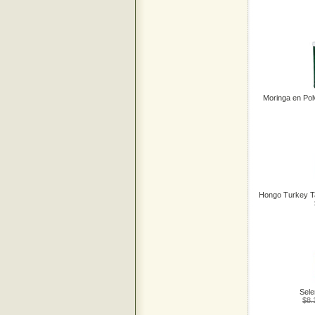
Moringa en Po
Hongo Turkey Ta
Sele
$8