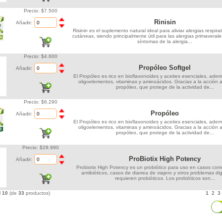
Precio: $7.500
Rinisin
Añadir:
Risinin es el suplemento natural ideal para aliviar alergias respira
cutáneas, siendo principalmente útil para las alergias primaverale
síntomas de la alergia...
Precio: $4.600
Propóleo Softgel
Añadir:
El Propóleo es rico en bioflavonoides y aceites esenciales, ade
oligoelementos, vitaminas y aminoácidos. Gracias a la acción an
propóleo, que protege de la actividad de...
Precio: $6.290
Propóleo
Añadir:
El Propóleo es rico en bioflavonoides y aceites esenciales, ade
oligoelementos, vitaminas y aminoácidos. Gracias a la acción an
propóleo, que protege de la actividad de...
Precio: $28.990
ProBiotix High Potency
Añadir:
Probiotix High Potency es un probiótico para uso en casos co
antibióticos, casos de diarrea de viajero y otros problemas di
requieren probióticos. Los probióticos son...
l
10
(de
33
productos)
1
2
3