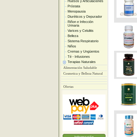
Huesos y Articulaciones
Próstata
Menopausia
Diuréticos y Depurador
Riñon e Infección
Urinaria
Varices y Celulitis
Belleza
Sistema Respiratorio
Niños
Cremas y Ungüentos
Té - Infusiones
Terapias Naturales
Alimentación Saludable
Cosmetica y Belleza Natural
Ofertas