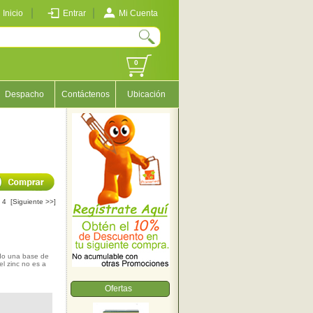
Inicio
Entrar
Mi Cuenta
0
Despacho
Contáctenos
Ubicación
4
[Siguiente >>]
ido una base de
el zinc no es a
Ofertas