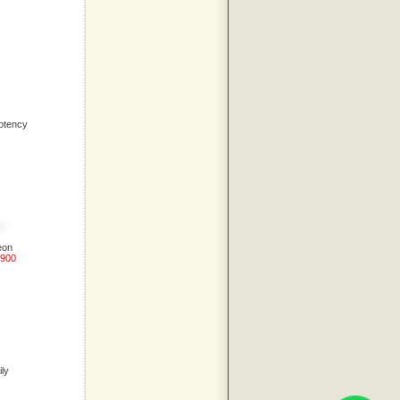
Potency
eon
.900
ily