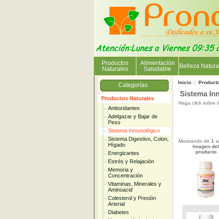
Productos
Alimentación
Belleza Natura
Naturales
Saludable
Inicio
::
Product
Categorías
Sistema In
Productos Naturales
Haga click sobre 
Antioxidantes
Adelgazar y Bajar de
Peso
Sistema Inmunológico
Sistema Digestivo, Colon,
Mostrando de
1
a
Hígado
Imagen del
producto
Energizantes
Estrés y Relajación
Memoria y
Concentración
Vitaminas, Minerales y
Aminoacid
Colesterol y Presión
Arterial
Diabetes