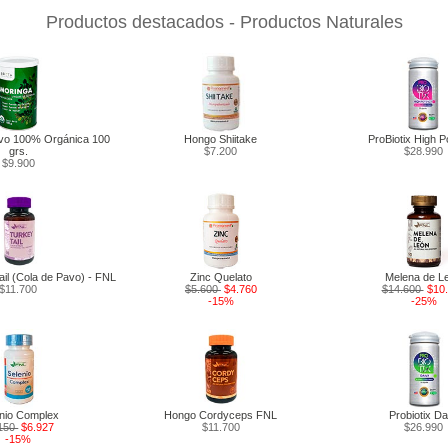
Productos destacados - Productos Naturales
lvo 100% Orgánica 100
Hongo Shiitake
ProBiotix High 
grs.
$7.200
$28.990
$9.900
il (Cola de Pavo) - FNL
Zinc Quelato
Melena de L
$11.700
$5.600
$4.760
$14.600
$10
-15%
-25%
nio Complex
Hongo Cordyceps FNL
Probiotix Da
.150
$6.927
$11.700
$26.990
-15%