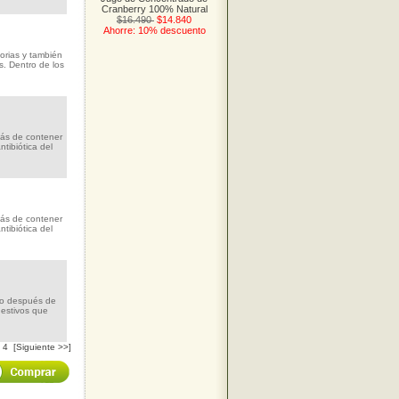
Cranberry 100% Natural
$16.490
$14.840
Ahorre: 10% descuento
torias y también
s. Dentro de los
más de contener
tibiótica del
más de contener
tibiótica del
mo después de
gestivos que
4
[Siguiente >>]