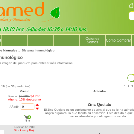
Quienes
l
Como Comprar
Somos
os Naturales
:: Sistema Inmunológico
munológico
la imagen del producto para obtener más información
l
10
(de
33
productos)
1
2
3
Precio
Artículo-
Precio:
$5.600
$4.760
Ahorre: 15% descuento
Zinc Quelato
Añadir:
El Zinc Quelato es un suplemento de zinc al que se le ha adher
origen orgánico, lo que facilita su absorción. Esto debido a que 
veces absorbido por el organizo cuando...
Precio: $5.200
Stock muy Bajo