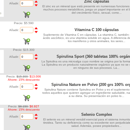
Zinc cápsulas
Añadir:
El zinc es un mineral que está presente en numerosas funciones 
muchos procesos metabólicos, juega un papel importante en el 
del crecimiento físico, sexual, como...
Precio: $5.590
Vitamina C 100 cápsulas
Añadir:
Suplemento de Vitamina C en cápsulas. La vitamina C, también
ácido ascórbico, es una vitamina soluble en agua. A diferencia d
los mamíferos y otros animales, los seres...
Precio: $15.300
Spirulina Sport (360 tabletas 100% orgán
Añadir:
La Spirulina es una microalga cuyo nombre se origina por la forma
La Spirulina es un producto naturalmente orgánico ya que no se u
en ninguno de sus procesos. La...
Precio:
$15.300
$13.006
Ahorre: 15% descuento
Spirulina Nature en Polvo (200 grs 100% or
Añadir:
Spirulina Nature contiene Spirulina en Polvo y es el suplemento
todos aquellos que quieren agregar un ingrediente saludable, na
a su dieta. Su presentación en polvo lo...
Precio:
$8.150
$6.927
Ahorre: 15% descuento
Selenio Complex
Añadir:
El selenio es un mineral versátil esencial para el sistema inmunita
tiroidea. Tanto su deficiencia como su excedente son perjudicial
salud. Además, posee propiedades...