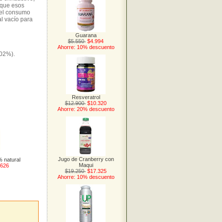
oque esos
 del consumo
l vacío para
Guarana
$5.550
$4.994
Ahorre: 10% descuento
,02%).
Resveratrol
$12.900
$10.320
Ahorre: 20% descuento
Jugo de Cranberry con
% natural
Maqui
.626
$19.250
$17.325
Ahorre: 10% descuento