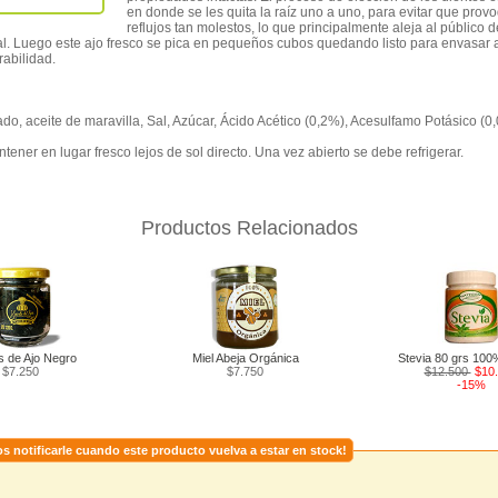
en donde se les quita la raíz uno a uno, para evitar que prov
reflujos tan molestos, lo que principalmente aleja al público
al. Luego este ajo fresco se pica en pequeños cubos quedando listo para envasar a
abilidad.
ado, aceite de maravilla, Sal, Azúcar, Ácido Acético (0,2%), Acesulfamo Potásico (0
ener en lugar fresco lejos de sol directo. Una vez abierto se debe refrigerar.
Productos Relacionados
s de Ajo Negro
Miel Abeja Orgánica
Stevia 80 grs 100
$7.250
$7.750
$12.500
$10
-15%
s notificarle cuando este producto vuelva a estar en stock!