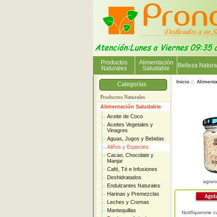
Productos
Alimentación
Belleza Natura
Naturales
Saludable
Inicio
::
Aliment
Categorías
Productos Naturales
Alimentación Saludable
Aceite de Coco
Aceites Vegetales y
Vinagres
Aguas, Jugos y Bebidas
Aliños y Especies
Cacao, Chocolate y
Manjar
Café, Té e Infusiones
Deshidratados
agran
Endulzantes Naturales
Harinas y Premezclas
Leches y Cremas
Mantequillas
Notifíquenme c