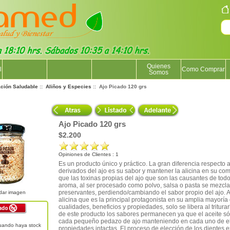
Quienes
l
Como Comprar
Somos
ación Saludable
::
Aliños y Especies
:: Ajo Picado 120 grs
Ajo Picado 120 grs
$2.200
Opiniones de Clientes : 1
Es un producto único y práctico. La gran diferencia respecto
derivados del ajo es su sabor y mantener la alicina en su co
que las toxinas propias del ajo que son las causantes de todo
aroma, al ser procesado como polvo, salsa o pasta se mezcla
preservantes, perdiendo/cambiando el sabor propio del ajo.
dar imagen
alicina que es la principal protagonista en su amplia mayoría
cualidades, beneficios y propiedades, solo se libera al triturar
de este producto los sabores permanecen ya que el aceite s
cada pequeño pedazo de ajo manteniendo en cada uno de el
uando haya stock
propiedades intactas. El proceso de elección de los dientes e