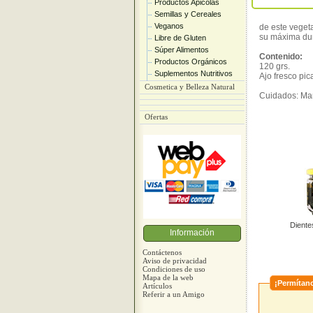
Productos Apicolas
Semillas y Cereales
Veganos
de este veget
su máxima dur
Libre de Gluten
Súper Alimentos
Contenido:
Productos Orgánicos
120 grs.
Suplementos Nutritivos
Ajo fresco pic
Cosmetica y Belleza Natural
Cuidados: Mant
Ofertas
Diente
Información
Contáctenos
Aviso de privacidad
Condiciones de uso
Mapa de la web
¡Permítano
Artículos
Referir a un Amigo