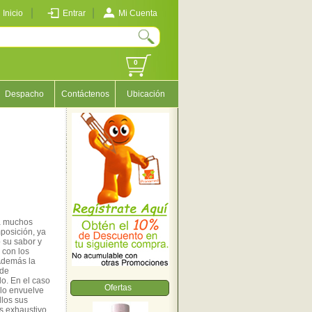
Inicio
Entrar
Mi Cuenta
0
Despacho
Contáctenos
Ubicación
 a muchos
mposición, ya
 su sabor y
 con los
 Además la
 de
lo. En el caso
Ofertas
ólo envuelve
los sus
s exhaustivo,