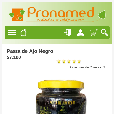
Productos
Naturales
Alimentación
0
Saludable
Belleza
Natural
Pasta de Ajo Negro
$7.100
Opiniones de Clientes : 3
Ofertas
Blog
Quienes
Somos
Como