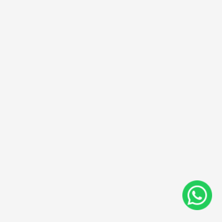
Comprar
Despacho
Contáctenos
Ubicación
Condiciones
de
uso
Aviso
de
privacidad